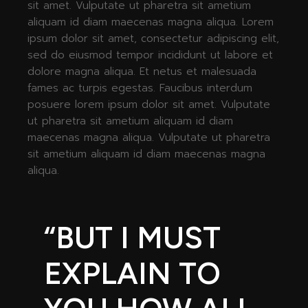
sit amet. Vulputate ut pharetra sit ametium
aliquam id diam maecenas magna aliqua. Lorem
ipsum dolor sit amet, consectetur adipiscing elit,
sed do eiusmod tempor incididunt ut labore et
dolore magna aliqua. Et netus et malesuada
fames ac turpis egestas. Faucibus interdum
posuere lorem ipsum dolor sit amet. Vulputate
ut pharetra sit ametium aliquam id diam
maecenas magna aliqua. Vulputate ut pharetra
sit ametium aliquam id diam maecenas magna
aliqua.
“BUT I MUST
EXPLAIN TO