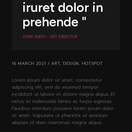
iruret dolor in
prehende "
JOHN SMITH - ART DIRECTOR
16 MARCH 2021
ART
,
DESIGN
,
HOTSPOT
Lorem ipsum dolor sit amet, consectetur
adipiscing elit, sed do eiusmod tempor
incididunt ut labore et dolore magna aliqua. Et
netus et malesuada fames ac turpis egestas.
Faucibus interdum posuere lorem ipsum dolor
sit amet. Vulputate ut pharetra sit ametium
aliquam id diam maecenas magna aliqua.