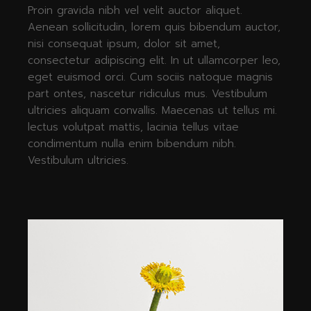
Proin gravida nibh vel velit auctor aliquet.
Aenean sollicitudin, lorem quis bibendum auctor,
nisi consequat ipsum, dolor sit amet,
consectetur adipiscing elit. In ut ullamcorper leo,
eget euismod orci. Cum sociis natoque magnis
part ontes, nascetur ridiculus mus. Vestibulum
ultricies aliquam convallis. Maecenas ut tellus mi.
lectus volutpat mattis, lacinia tellus vitae
condimentum nulla enim bibendum nibh.
Vestibulum ultricies.