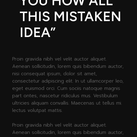
YOU HOW ALL
THIS MISTAKEN
IDEA”
Proin gravida nibh vel velit auctor aliquet.
Aenean sollicitudin, lorem quis bibendum auctor,
nisi consequat ipsum, dolor sit amet,
consectetur adipiscing elit. In ut ullamcorper leo,
eget euismod orci. Cum sociis natoque magnis
part ontes, nascetur ridiculus mus. Vestibulum
ultricies aliquam convallis. Maecenas ut tellus mi.
lectus volutpat mattis.
Proin gravida nibh vel velit auctor aliquet.
Aenean sollicitudin, lorem quis bibendum auctor,