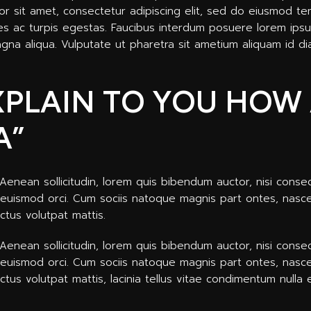
 sit amet, consectetur adipiscing elit, sed do eiusmod tem
s ac turpis egestas. Faucibus interdum posuere lorem ipsu
na aliqua. Vulputate ut pharetra sit ametium aliquam id 
EXPLAIN TO YOU HOW 
A”
t. Aenean sollicitudin, lorem quis bibendum auctor, nisi cons
et euismod orci. Cum sociis natoque magnis part ontes, nascet
ectus volutpat mattis.
t. Aenean sollicitudin, lorem quis bibendum auctor, nisi cons
et euismod orci. Cum sociis natoque magnis part ontes, nascet
lectus volutpat mattis, lacinia tellus vitae condimentum null