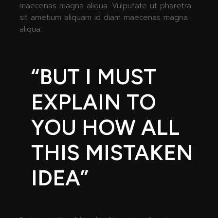
maecenas magna aliqua. Vulputate ut pharetra
sit ametium aliquam id diam maecenas magna
aliqua.
“BUT I MUST
EXPLAIN TO
YOU HOW ALL
THIS MISTAKEN
IDEA”