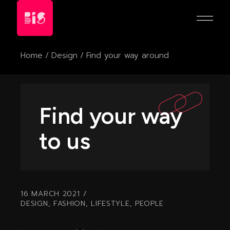
Home
Design
Find your way around
Find your way
to us
16 MARCH 2021
DESIGN
,
FASHION
,
LIFESTYLE
,
PEOPLE