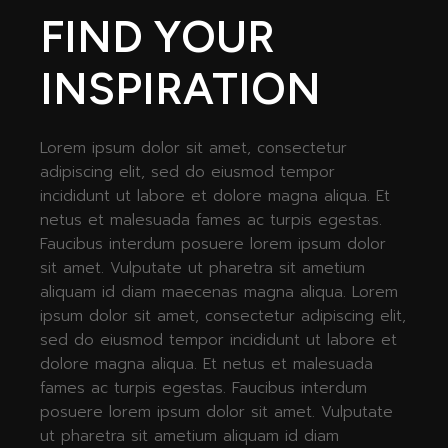
FIND YOUR
INSPIRATION
Lorem ipsum dolor sit amet, consectetur
adipiscing elit, sed do eiusmod tempor
incididunt ut labore et dolore magna aliqua. Et
netus et malesuada fames ac turpis egestas.
Faucibus interdum posuere lorem ipsum dolor
sit amet. Vulputate ut pharetra sit ametium
aliquam id diam maecenas magna aliqua. Lorem
ipsum dolor sit amet, consectetur adipiscing elit,
sed do eiusmod tempor incididunt ut labore et
dolore magna aliqua. Et netus et malesuada
fames ac turpis egestas. Faucibus interdum
posuere lorem ipsum dolor sit amet. Vulputate
ut pharetra sit ametium aliquam id diam